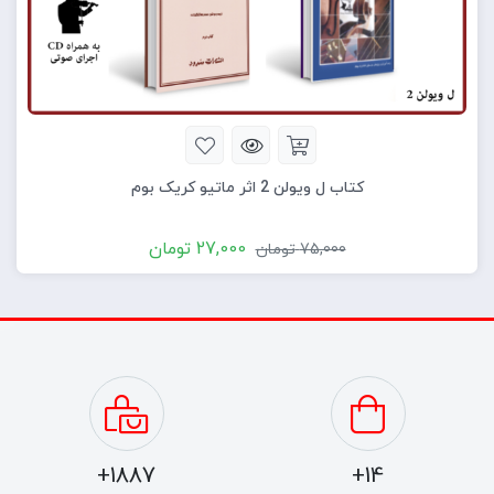
کتاب ل ویولن 2 اثر ماتیو کریک بوم
27,000
تومان
75,000
تومان
1887+
14+