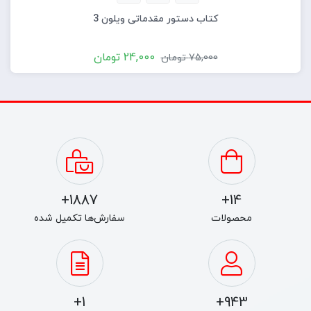
کتاب دستور مقدماتی ویلون 3
24,000
تومان
75,000
تومان
1887+
14+
محصولات
سفارش‌ها تکمیل شده
1+
943+