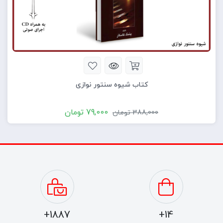
کتاب شیوه سنتور نوازی
79,000
تومان
388,000
تومان
1887+
14+